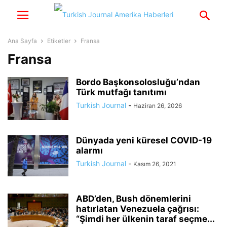
Ana Sayfa
Etiketler
Fransa
Fransa
Bordo Başkonsolosluğu’ndan
Türk mutfağı tanıtımı
Turkish Journal
-
Haziran 26, 2026
Dünyada yeni küresel COVID-19
alarmı
Turkish Journal
-
Kasım 26, 2021
ABD’den, Bush dönemlerini
hatırlatan Venezuela çağrısı:
“Şimdi her ülkenin taraf seçme...