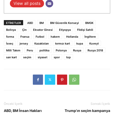
View all posts
ETIKETLER
ABD
BM
BM Güvenlik Konseyi
BMGK
Bolivya
Çin
Ekvator Ginesi
Etiyopya
Fildişi Sahili
forma
Fransa
Futbol
hakem
Hollanda
İngiltere
İsveç
jersey
Kazakistan
kırmızı kart
kupa
Kuveyt
Milli Takım
Peru
politika
Polonya
Rusya
Rusya 2018
sarı kart
seçim
siyaset
spor
top
Önceki İçerik
Sonraki İçerik
ABD, BM İnsan Hakları
Trump’ın seçim kampanya