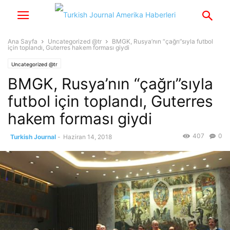
Ana Sayfa
Uncategorized @tr
BMGK, Rusya’nın “çağrı”sıyla futbol
için toplandı, Guterres hakem forması giydi
Uncategorized @tr
BMGK, Rusya’nın “çağrı”sıyla
futbol için toplandı, Guterres
hakem forması giydi
407
0
Turkish Journal
-
Haziran 14, 2018