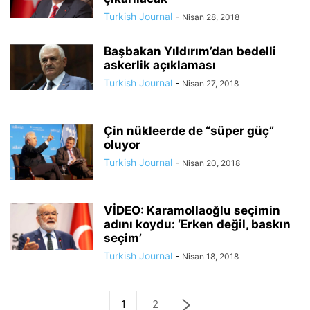
Turkish Journal
-
Nisan 28, 2018
Başbakan Yıldırım’dan bedelli
askerlik açıklaması
Turkish Journal
-
Nisan 27, 2018
Çin nükleerde de “süper güç”
oluyor
Turkish Journal
-
Nisan 20, 2018
VİDEO: Karamollaoğlu seçimin
adını koydu: ‘Erken değil, baskın
seçim’
Turkish Journal
-
Nisan 18, 2018
1
2