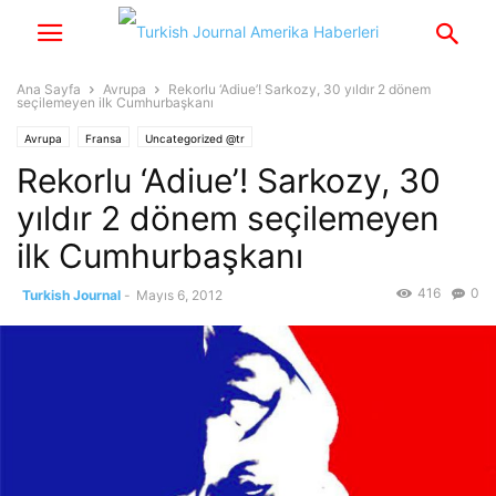
Ana Sayfa
Avrupa
Rekorlu ‘Adiue’! Sarkozy, 30 yıldır 2 dönem
seçilemeyen ilk Cumhurbaşkanı
Avrupa
Fransa
Uncategorized @tr
Rekorlu ‘Adiue’! Sarkozy, 30
yıldır 2 dönem seçilemeyen
ilk Cumhurbaşkanı
416
0
Turkish Journal
-
Mayıs 6, 2012