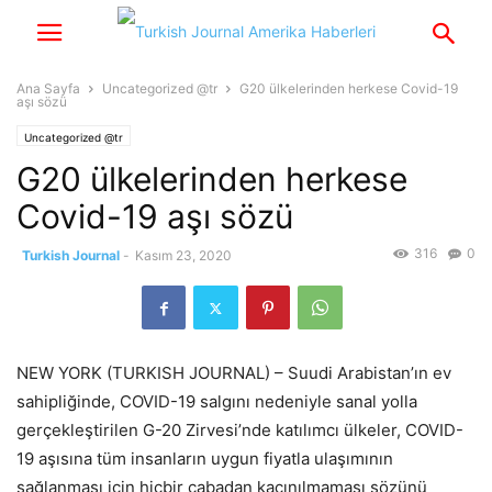
Ana Sayfa
Uncategorized @tr
G20 ülkelerinden herkese Covid-19
aşı sözü
Uncategorized @tr
G20 ülkelerinden herkese
Covid-19 aşı sözü
316
0
Turkish Journal
-
Kasım 23, 2020
NEW YORK (TURKISH JOURNAL) – Suudi Arabistan’ın ev
sahipliğinde, COVID-19 salgını nedeniyle sanal yolla
gerçekleştirilen G-20 Zirvesi’nde katılımcı ülkeler, COVID-
19 aşısına tüm insanların uygun fiyatla ulaşımının
sağlanması için hiçbir çabadan kaçınılmaması sözünü