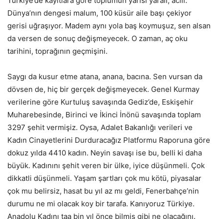
Türkiye’de kayıtlara göre toplumun yarısı yaralı, acılı.
Dünya’nın dengesi malum, 100 küsür aile başı çekiyor
gerisi uğraşıyor. Madem aynı yola baş koymuşuz, sen alsan
da versen de sonuç değişmeyecek. O zaman, aç oku
tarihini, toprağının geçmişini.
Saygı da kusur etme atana, anana, bacına. Sen vursan da
dövsen de, hiç bir gerçek değişmeyecek. Genel Kurmay
verilerine göre Kurtuluş savaşında Gediz’de, Eskişehir
Muharebesinde, Birinci ve İkinci İnönü savaşında toplam
3297 şehit vermişiz. Oysa, Adalet Bakanlığı verileri ve
Kadın Cinayetlerini Durduracağız Platformu Raporuna göre
dokuz yılda 4410 kadın. Neyin savaşı ise bu, belli ki daha
büyük. Kadınını şehit veren bir ülke, iyice düşünmeli. Çok
dikkatli düşünmeli. Yaşam şartları çok mu kötü, piyasalar
çok mu belirsiz, hasat bu yıl az mı geldi, Fenerbahçe’nin
durumu ne mi olacak koy bir tarafa. Kanıyoruz Türkiye.
Anadolu Kadını taa bin yıl önce bilmiş gibi ne olacağını.