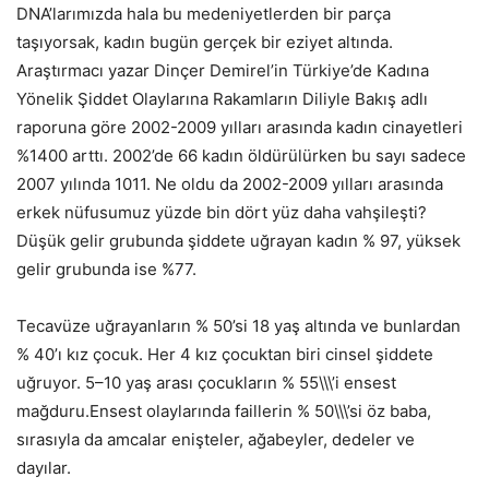
DNA’larımızda hala bu medeniyetlerden bir parça
taşıyorsak, kadın bugün gerçek bir eziyet altında.
Araştırmacı yazar Dinçer Demirel’in Türkiye’de Kadına
Yönelik Şiddet Olaylarına Rakamların Diliyle Bakış adlı
raporuna göre 2002-2009 yılları arasında kadın cinayetleri
%1400 arttı. 2002’de 66 kadın öldürülürken bu sayı sadece
2007 yılında 1011. Ne oldu da 2002-2009 yılları arasında
erkek nüfusumuz yüzde bin dört yüz daha vahşileşti?
Düşük gelir grubunda şiddete uğrayan kadın % 97, yüksek
gelir grubunda ise %77.
Tecavüze uğrayanların % 50’si 18 yaş altında ve bunlardan
% 40’ı kız çocuk. Her 4 kız çocuktan biri cinsel şiddete
uğruyor. 5–10 yaş arası çocukların % 55\\\’i ensest
mağduru.Ensest olaylarında faillerin % 50\\\’si öz baba,
sırasıyla da amcalar enişteler, ağabeyler, dedeler ve
dayılar.