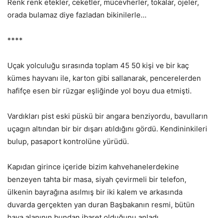
Renk renk etekler, ceketler, mücevherler, tokalar, ojeler,
orada bulamaz diye fazladan bikinilerle…
****
Uçak yolculuğu sırasında toplam 45 50 kişi ve bir kaç
kümes hayvanı ile, karton gibi sallanarak, pencerelerden
hafifçe esen bir rüzgar eşliğinde yol boyu dua etmişti.
Vardıkları pist eski püskü bir angara benziyordu, bavulların
uçagın altından bir bir dışarı atıldığını gördü. Kendininkileri
bulup, pasaport kontrolüne yürüdü.
Kapıdan girince içeride bizim kahvehanelerdekine
benzeyen tahta bir masa, siyah çevirmeli bir telefon,
ülkenin bayrağına asılmış bir iki kalem ve arkasında
duvarda gerçekten yan duran Başbakanın resmi, bütün
hava alanının bundan ibaret olduğunu anladı.