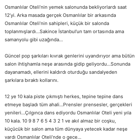
Osmanlılar Oteli’nin yemek salonunda bekliyorlardı saat
12’yi. Arka masada gerçek Osmanlılar bir arkasında
Osmanlılar Oteli’nin sahipleri, küçük bir salonda
toplanmışlardı…Sakince İstanbul’un tam ortasında ama
samanyolu gibi uzağında…
Güncel pop şarkıları kıvrak genlerini uyandırıyor ama bütün
salon ihtişhamla neşe arasında gidip geliyordu…Sonunda
dayanamadı, ellerini kaldırdı oturduğu sandalyeden
şarkılara bıraktı kollarını.
12 ye 10 kala piste çıkmıştı herkes, tepine tepine dans
etmeye başladı tüm ahali…Prensler prensesler, gerçekleri
yenileri…Çılgınca dans ediyordu Osmanlılar Oteli yeni yıla
10 kala. 10 9 8 7 6 5 4 3 2 1 ve akıl almaz bir coşku,
küçücük bir salon ama tüm dünyaya yetecek kadar neşe
vardı Osmanlılar Oteli’nde o gece…