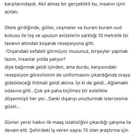
karşılarındaydı. Akıl almaz bir gerçeklikti bu, insanın içini
acıtan.
Otele girdiğinde, güller, ceşmeler ve buram buram oud
kokusu ile loş ve upuzun avizelerin sarktığı 10 metrelik bir
tavanın altından koşarak resepsiyona gitti.
-‘Dışarıdaki sefaleti görmüyor musunuz, birşeyler yapmak
lazım, insanlar yolda yatıyor!’
diye bağırmak geldi içinden, ama durdu, karşısındaki
resepsiyon görevlisinin de uniformasını çıkardığında oraya
gidebileceği ihtimali geldi aklına. İyi ki de geldi…Ağlamaklı
odasına gitti…Çok şık paha biçilmez bir estetikle
döşenmişti her yer…Sanki dışarıyı unutturmak istercesine
güzel…
Günler yerel halkın ilk maaş istatisliğini çıkardığı çalışma ile
devam etti. Şehirdeki iş veren sayısı 15 olan araştırma için