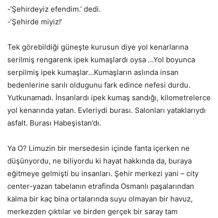
-‘Şehirdeyiz efendim.’ dedi.
-‘Şehirde miyiz!’
Tek görebildiği güneşte kurusun diye yol kenarlarına
serilmiş rengarenk ipek kumaşlardı oysa …Yol boyunca
serpilmiş ipek kumaşlar…Kumaşların aslında insan
bedenlerine sarılı oldugunu fark edince nefesi durdu.
Yutkunamadı. İnsanlardı ipek kumaş sandığı, kilometrelerce
yol kenarında yatan. Evleriydi burası. Salonları yataklarıydı
asfalt. Burası Habeşistan’dı.
Ya O? Limuzin bir mersedesin içinde fanta içerken ne
düşünyordu, ne biliyordu ki hayat hakkında da, buraya
eğitmeye gelmişti bu insanları. Şehir merkezi yani – city
center-yazan tabelanın etrafinda Osmanlı paşalarından
kalma bir kaç bina ortalarında suyu olmayan bir havuz,
merkezden çıktılar ve birden gerçek bir saray tam