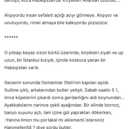
demişti, koca Habeşistan’da. Kirpikleri Allahtan uzundu.…
Alışıyordu insan sefaleti açlığı acıyı görmeye. Alışıyor ve
unutuyordu, rimel almaya bile kalkıyordu yüzsüzce.
******
O yılbaşı beyaz vizon kürkü üzerinde, kirpikleri siyah ve up
uzun, bir İstanbul kızıydı, içinde koskoca yanan bir
Habeşistan vardı.
Gecenin sonunda Osmanlılar Oteli’nin kapıları açıldı.
Suitine çıktı, arkalarından butler yetişti. Sabah saatin 5 ‘i,
önce küpelerini çıkardı sonra gerdanlığını aldı boynundan…
Ayakkabılarını narince çekti ayağından. Bir elinde bornoz,
banyo suyunu açtı, tam içine gül yaprakları dökerken,
-Yanına limon mu portakal mı eklememi istersiniz
Hanımefenfdi ? diye sordu butler.