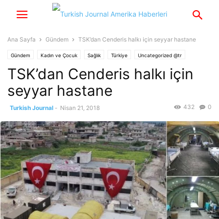
Ana Sayfa
Gündem
TSK’dan Cenderis halkı için seyyar hastane
Gündem
Kadın ve Çocuk
Sağlık
Türkiye
Uncategorized @tr
TSK’dan Cenderis halkı için
seyyar hastane
432
0
Turkish Journal
-
Nisan 21, 2018