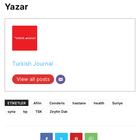
Yazar
Turkish Journal
View all posts
ETIKETLER
Afrin
Cenderis
hastane
health
Suriye
syria
tıp
TSK
Zeytin Dalı