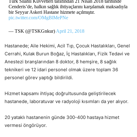
Türk Silahlı Kuvvetleri tarafından 21 Nisan 2018 tarihinde
Cenderis’de, halkın sağlık ihtiyaçlarını karşılamak maksadıyla
bir Seyyar Askeri Hastane hizmete açılmıştır.
pic.twitter.com/OMgBlMePNe
— TSK (@TSKGnkur)
April 21, 2018
Hastanede; Aile Hekimi, Acil Tıp, Çocuk Hastalıkları, Genel
Cerrahi, Kulak Burun Boğaz, İç Hastalıkları, Fizik Tedavi ve
Anestezi branşlarından 8 doktor, 8 hemşire, 8 sağlık
teknikeri ve 12 idari personel olmak üzere toplam 36
personel görev yaptığı bildirildi.
Hizmet kapsamı ihtiyaç doğrultusunda geliştirilecek
hastanede, laboratuvar ve radyoloji kısımları da yer alıyor.
20 yataklı hastanenin günde 300-400 hastaya hizmet
vermesi öngörüyor.