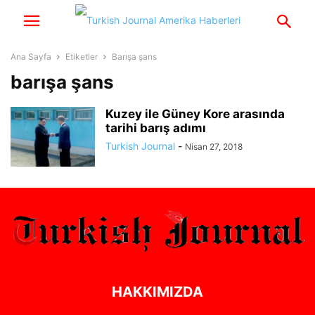
Ana Sayfa
Etiketler
Barışa şans
barışa şans
Kuzey ile Güney Kore arasında
tarihi barış adımı
Turkish Journal
-
Nisan 27, 2018
HAKKIMIZDA