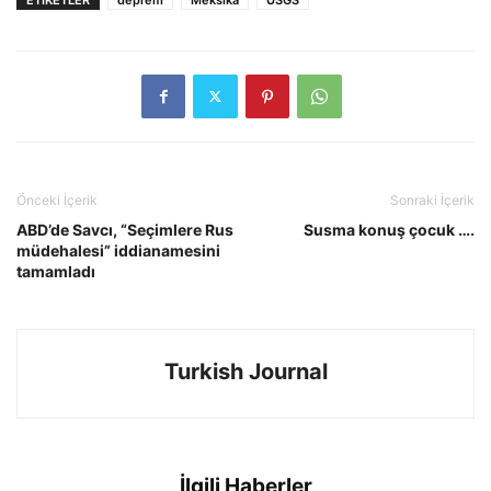
Önceki İçerik
Sonraki İçerik
ABD’de Savcı, “Seçimlere Rus
Susma konuş çocuk ….
müdehalesi” iddianamesini
tamamladı
Turkish Journal
İlgili Haberler