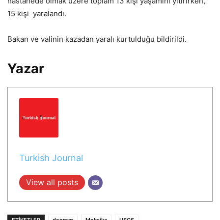
hastanede olmak üzere toplam 13 kişi yaşamını yitirirken,
15 kişi yaralandı.
Bakan ve valinin kazadan yaralı kurtulduğu bildirildi.
Yazar
Turkish Journal
View all posts
ETIKETLER
deprem
Meksika
USGS