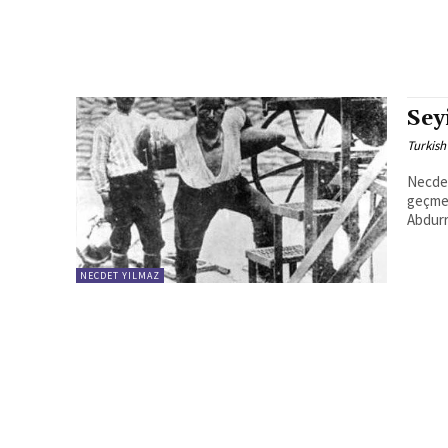
Sey
Turkish
Necdet Yılmaz, N
geçmey
Abdurr
NECDET YILMAZ