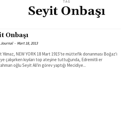
TAG
Seyit Onbaşı
it Onbaşı
 Journal
-
Mart 18, 2013
EW YORK 18 Mart 1915'te müttefik donanması Boğaz'ı
e çalışırken kıyıları top ateşine tuttuğunda, Edremitli er
ahman oğlu Seyit Ali'in görev yaptığı Mecidiye...