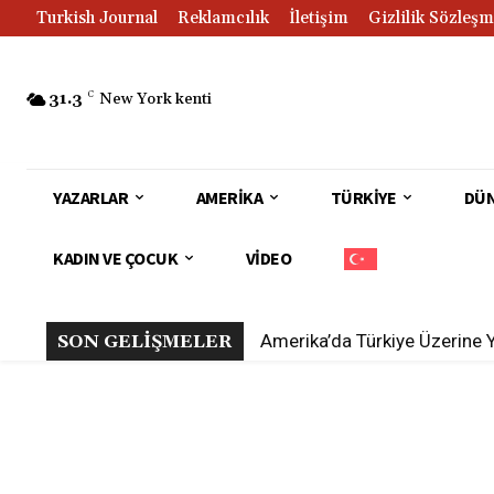
Turkish Journal
Reklamcılık
İletişim
Gizlilik Sözleşm
31.3
C
New York kenti
YAZARLAR
AMERIKA
TÜRKIYE
DÜ
KADIN VE ÇOCUK
VIDEO
Amerika’da Türkiye Üzerine 
SON GELİŞMELER