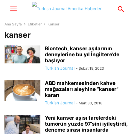
Ana Sayfa
Etiketler
Kanser
kanser
Biontech, kanser aşılarının
deneylerine bu yıl İngiltere’de
başlıyor
Turkish Journal
-
Şubat 19, 2023
ABD mahkemesinden kahve
mağazaları aleyhine “kanser”
kararı
Turkish Journal
-
Mart 30, 2018
Yeni kanser aşısı farelerdeki
tümörün yüzde 97’sini iyileştirdi,
deneme sırası insanlarda