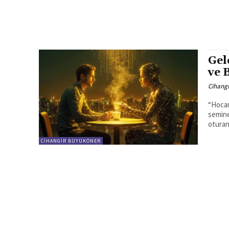
Gel
ve 
Cihang
“Hocam
semine
oturan 
CIHANGIR BÜYÜKÖNER