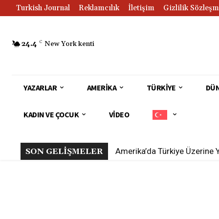
Turkish Journal
Reklamcılık
İletişim
Gizlilik Sözleşm
24.4
C
New York kenti
YAZARLAR
AMERIKA
TÜRKIYE
DÜ
KADIN VE ÇOCUK
VIDEO
Amerika’da Türkiye Üzerine 
SON GELİŞMELER