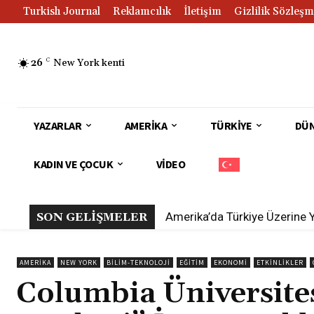
Turkish Journal
Reklamcılık
İletişim
Gizlilik Sözleşm
26
C
New York kenti
YAZARLAR
AMERIKA
TÜRKIYE
DÜ
KADIN VE ÇOCUK
VIDEO
Beyond the Red Carpet: The
SON GELİŞMELER
AMERIKA
NEW YORK
BILIM-TEKNOLOJI
EĞITIM
EKONOMI
ETKINLIKLER
Columbia Üniversites