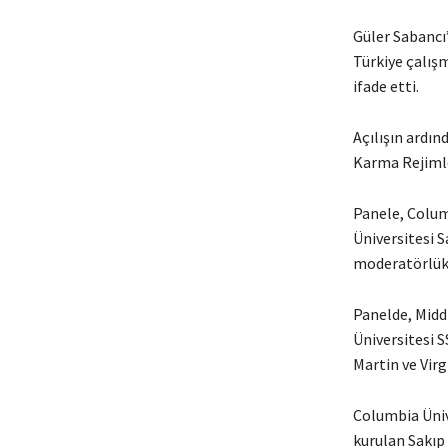
Güler Sabancı
Türkiye çalış
ifade etti.
Açılışın ardı
Karma Rejimle
Panele, Colum
Üniversitesi S
moderatörlük 
Panelde, Midd
Üniversitesi 
Martin ve Virg
Columbia Ünive
kurulan Sakıp