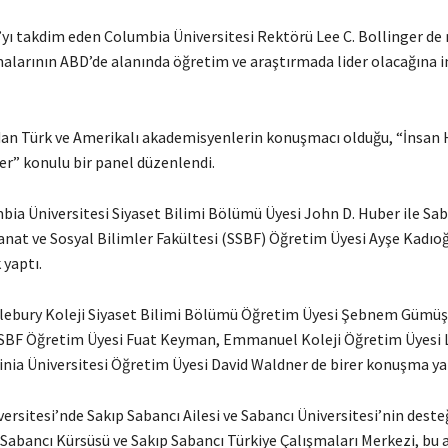
’yı takdim eden Columbia Üniversitesi Rektörü Lee C. Bollinger de
malarının ABD’de alanında öğretim ve araştırmada lider olacağına i
ndan Türk ve Amerikalı akademisyenlerin konuşmacı olduğu, “İnsan 
r” konulu bir panel düzenlendi.
bia Üniversitesi Siyaset Bilimi Bölümü Üyesi John D. Huber ile Sa
anat ve Sosyal Bilimler Fakültesi (SSBF) Öğretim Üyesi Ayşe Kadıo
yaptı.
lebury Koleji Siyaset Bilimi Bölümü Öğretim Üyesi Şebnem Gümüş
SSBF Öğretim Üyesi Fuat Keyman, Emmanuel Koleji Öğretim Üyesi
inia Üniversitesi Öğretim Üyesi David Waldner de birer konuşma ya
rsitesi’nde Sakıp Sabancı Ailesi ve Sabancı Üniversitesi’nin deste
 Sabancı Kürsüsü ve Sakıp Sabancı Türkiye Çalışmaları Merkezi, bu 