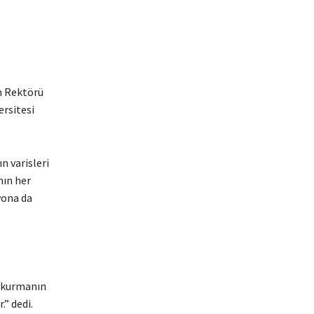
n Rektörü
ersitesi
n varisleri
nın her
yona da
r kurmanın
” dedi.