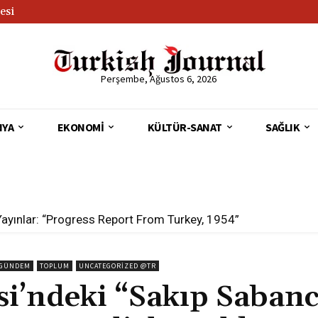
esi
Perşembe, Ağustos 6, 2026
NYA
EKONOMI
KÜLTÜR-SANAT
SAĞLIK
 Academy Awards Reflect the World
GÜNDEM
TOPLUM
UNCATEGORIZED @TR
i’ndeki “Sakıp Sabanc