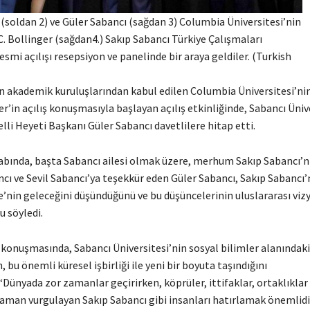
 (soldan 2) ve Güler Sabancı (sağdan 3) Columbia Üniversitesi’nin
. Bollinger (sağdan4.) Sakıp Sabancı Türkiye Çalışmaları
esmi açılışı resepsiyon ve panelinde bir araya geldiler. (Turkish
n akademik kuruluşlarından kabul edilen Columbia Üniversitesi’ni
er’in açılış konuşmasıyla başlayan açılış etkinliğinde, Sabancı Üniv
li Heyeti Başkanı Güler Sabancı davetlilere hitap etti.
abında, başta Sabancı ailesi olmak üzere, merhum Sakıp Sabancı’nı
ncı ve Sevil Sabancı’ya teşekkür eden Güler Sabancı, Sakıp Sabancı’
’nin geleceğini düşündüğünü ve bu düşüncelerinin uluslararası viz
u söyledi.
 konuşmasında, Sabancı Üniversitesi’nin sosyal bilimler alanındaki
, bu önemli küresel işbirliği ile yeni bir boyuta taşındığını
“Dünyada zor zamanlar geçirirken, köprüler, ittifaklar, ortaklıkla
aman vurgulayan Sakıp Sabancı gibi insanları hatırlamak önemlidir.