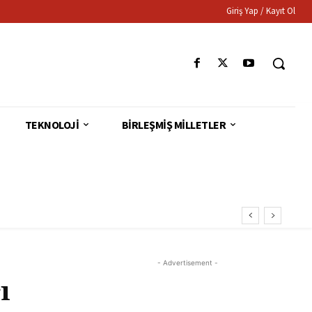
Giriş Yap / Kayıt Ol
TEKNOLOJI
BIRLEŞMIŞ MILLETLER
- Advertisement -
ı