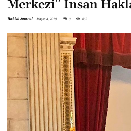
Merkezi” İnsan Haklar
Turkish Journal
Mayıs 4, 2018
0
462