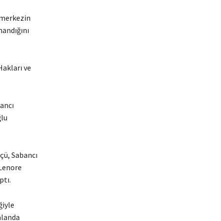
 merkezin
nandığını
Hakları ve
bancı
ğlu
çü, Sabancı
 Lenore
ptı.
ğiyle
alanda