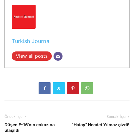
Turkish Journal
View all posts
Önceki İçerik
Sonraki İçerik
Düşen F-16’nın enkazına
”Hatay” Necdet Yılmaz çizdi!
ulaşıldı