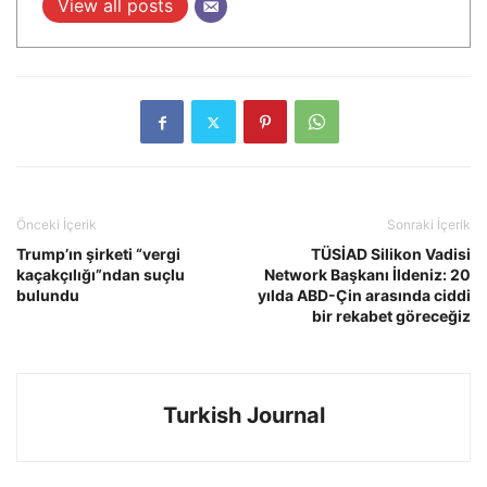
View all posts
Önceki İçerik
Sonraki İçerik
Trump’ın şirketi “vergi
TÜSİAD Silikon Vadisi
kaçakçılığı”ndan suçlu
Network Başkanı İldeniz: 20
bulundu
yılda ABD-Çin arasında ciddi
bir rekabet göreceğiz
Turkish Journal