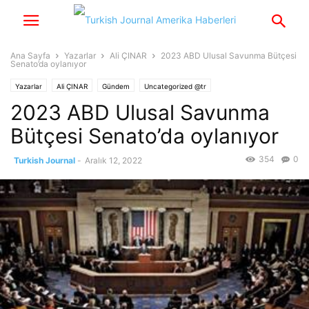
Ana Sayfa
Yazarlar
Ali ÇINAR
2023 ABD Ulusal Savunma Bütçesi
Senato’da oylanıyor
Yazarlar
Ali ÇINAR
Gündem
Uncategorized @tr
2023 ABD Ulusal Savunma
Bütçesi Senato’da oylanıyor
354
0
Turkish Journal
-
Aralık 12, 2022