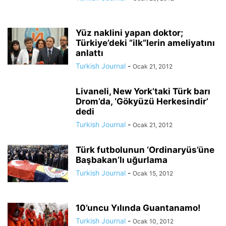
Yüz naklini yapan doktor;
Türkiye’deki ”ilk”lerin ameliyatını
anlattı
Turkish Journal
-
Ocak 21, 2012
Livaneli, New York’taki Türk barı
Drom’da, ‘Gökyüzü Herkesindir’
dedi
Turkish Journal
-
Ocak 21, 2012
Türk futbolunun ‘Ordinaryüs’üne
Başbakan’lı uğurlama
Turkish Journal
-
Ocak 15, 2012
10’uncu Yılında Guantanamo!
Turkish Journal
-
Ocak 10, 2012