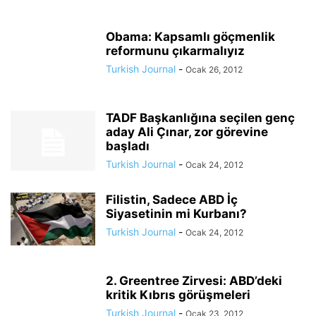
Obama: Kapsamlı göçmenlik
reformunu çıkarmalıyız
Turkish Journal
-
Ocak 26, 2012
TADF Başkanlığına seçilen genç
aday Ali Çınar, zor görevine
başladı
Turkish Journal
-
Ocak 24, 2012
Filistin, Sadece ABD İç
Siyasetinin mi Kurbanı?
Turkish Journal
-
Ocak 24, 2012
2. Greentree Zirvesi: ABD’deki
kritik Kıbrıs görüşmeleri
Turkish Journal
-
Ocak 23, 2012