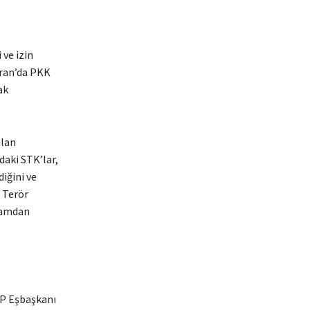
 ve izin
iran’da PKK
ak
ilan
daki STK’lar,
iğini ve
 Terör
rtamdan
DP Eşbaşkanı