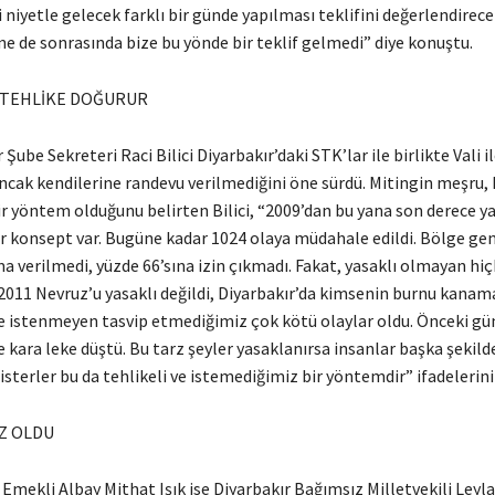
 niyetle gelecek farklı bir günde yapılması teklifini değerlendirece
e de sonrasında bize bu yönde bir teklif gelmedi” diye konuştu.
 TEHLİKE DOĞURUR
 Şube Sekreteri Raci Bilici Diyarbakır’daki STK’lar ile birlikte Vali
ancak kendilerine randevu verilmediğini öne sürdü. Mitingin meşru, 
r yöntem olduğunu belirten Bilici, “2009’dan bu yana son derece ya
r konsept var. Bugüne kadar 1024 olaya müdahale edildi. Bölge ge
ma verilmedi, yüzde 66’sına izin çıkmadı. Fakat, yasaklı olmayan hi
2011 Nevruz’u yasaklı değildi, Diyarbakır’da kimsenin burnu kanama
ve istenmeyen tasvip etmediğimiz çok kötü olaylar oldu. Önceki gü
kara leke düştü. Bu tarz şeyler yasaklanırsa insanlar başka şekilde
isterler bu da tehlikeli ve istemediğimiz bir yöntemdir” ifadelerini
Z OLDU
mekli Albay Mithat Işık ise Diyarbakır Bağımsız Milletvekili Leyla