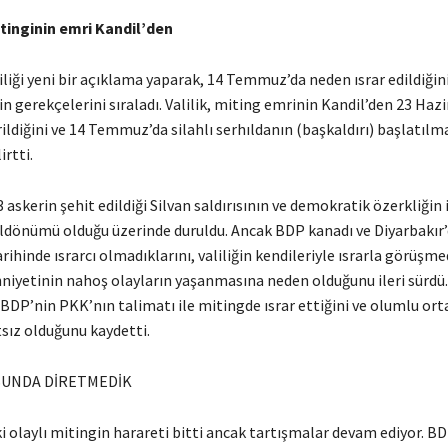
tinginin emri Kandil’den
iliği yeni bir açıklama yaparak, 14 Temmuz’da neden ısrar edildiğini
 gerekçelerini sıraladı. Valilik, miting emrinin Kandil’den 23 Haz
ildiğini ve 14 Temmuz’da silahlı serhıldanın (başkaldırı) başlatılm
irtti.
askerin şehit edildiği Silvan saldırısının ve demokratik özerkliğin 
ıldönümü olduğu üzerinde duruldu. Ancak BDP kanadı ve Diyarbakır’
hinde ısrarcı olmadıklarını, valiliğin kendileriyle ısrarla görüşmed
niyetinin nahoş olayların yaşanmasına neden olduğunu ileri sürdü.
 BDP’nin PKK’nın talimatı ile mitingde ısrar ettiğini ve olumlu o
sız olduğunu kaydetti.
SUNDA DİRETMEDİK
i olaylı mitingin harareti bitti ancak tartışmalar devam ediyor. B