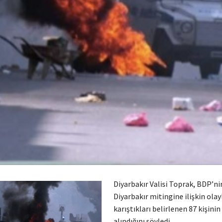
Diyarbakır Valisi Toprak, BDP’nin
Diyarbakır mitingine ilişkin olay
karıştıkları belirlenen 87 kişini
alındığını söyledi.