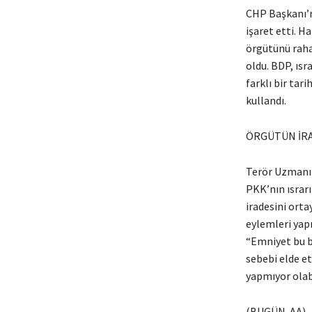
CHP Başkanı’n
işaret etti. H
örgütünü rahat
oldu. BDP, ıs
farklı bir tari
kullandı.
ÖRGÜTÜN İRA
Terör Uzmanı
PKK’nın ısrarı
iradesini ort
eylemleri yapm
“Emniyet bu b
sebebi elde et
yapmıyor olabi
(BUGÜN-AA)