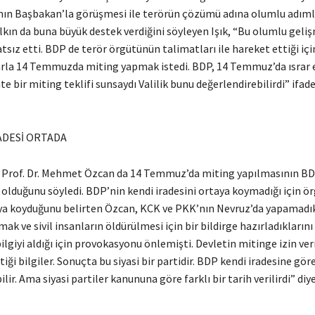
ın Başbakan’la görüşmesi ile terörün çözümü adına olumlu adımla
alkın da buna büyük destek verdiğini söyleyen Işık, “Bu olumlu geli
sız etti. BDP de terör örgütünün talimatları ile hareket ettiği içi
rarla 14 Temmuzda miting yapmak istedi. BDP, 14 Temmuz’da ısrar
hte bir miting teklifi sunsaydı Valilik bunu değerlendirebilirdi” ifade
DESİ ORTADA
 Prof. Dr. Mehmet Özcan da 14 Temmuz’da miting yapılmasının BD
 olduğunu söyledi. BDP’nin kendi iradesini ortaya koymadığı için ö
aya koyduğunu belirten Özcan, KCK ve PKK’nın Nevruz’da yapamadık
ak ve sivil insanların öldürülmesi için bir bildirge hazırladıklarını
ilgiyi aldığı için provokasyonu önlemişti. Devletin mitinge izin v
tiği bilgiler. Sonuçta bu siyasi bir partidir. BDP kendi iradesine gör
lir. Ama siyasi partiler kanununa göre farklı bir tarih verilirdi” diy