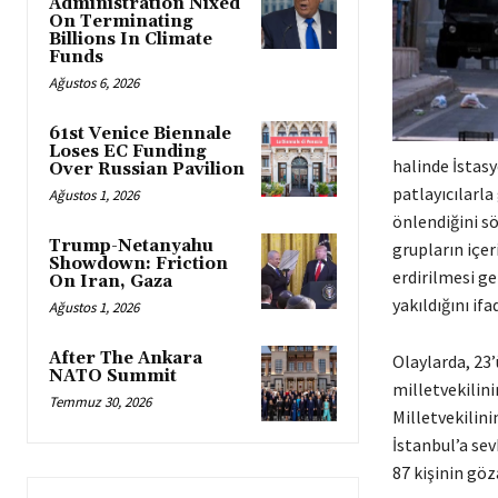
Administration Nixed
On Terminating
Billions In Climate
Funds
Ağustos 6, 2026
61st Venice Biennale
Loses EC Funding
halinde İstasy
Over Russian Pavilion
patlayıcılarla
Ağustos 1, 2026
önlendiğini sö
Trump-Netanyahu
grupların içe
Showdown: Friction
erdirilmesi ge
On Iran, Gaza
yakıldığını ifa
Ağustos 1, 2026
After The Ankara
Olaylarda, 23’
NATO Summit
milletvekilinin
Temmuz 30, 2026
Milletvekilini
İstanbul’a sev
87 kişinin göza