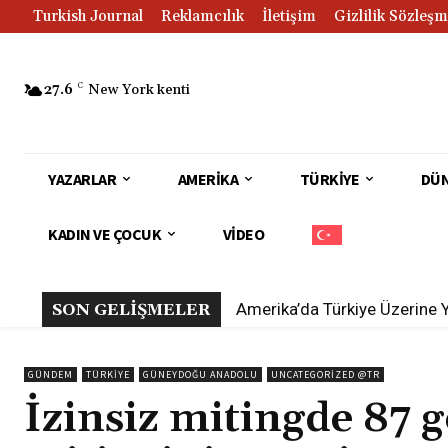
Turkish Journal
Reklamcılık
İletişim
Gizlilik Sözleşm
27.6
C
New York kenti
YAZARLAR
AMERIKA
TÜRKIYE
DÜ
KADIN VE ÇOCUK
VIDEO
Amerika’da Türkiye Üzerine Yay
Beyond the Red Carpet: The
SON GELİŞMELER
GÜNDEM
TÜRKIYE
GÜNEYDOĞU ANADOLU
UNCATEGORIZED @TR
İzinsiz mitingde 87 g