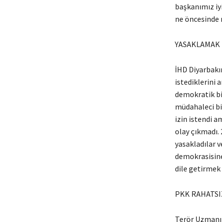
başkanımız iyi
ne öncesinde n
YASAKLAMAK
İHD Diyarbakır
istediklerini 
demokratik bi
müdahaleci bi
izin istendi a
olay çıkmadı. 
yasakladılar 
demokrasisine 
dile getirmek 
PKK RAHATSI
Terör Uzmanı E