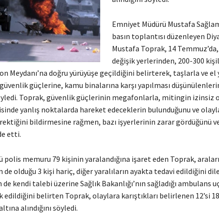
Emniyet Müdürü Mustafa Sağlam i
basın toplantısı düzenleyen Diya
Mustafa Toprak, 14 Temmuz’da,
değişik yerlerinden, 200-300 kişi
on Meydanı’na doğru yürüyüşe geçildiğini belirterek, taşlarla ve el
 güvenlik güçlerine, kamu binalarına karşı yapılması düşünülenleri
yledi. Toprak, güvenlik güçlerinin megafonlarla, mitingin izinsiz 
risinde yanlış noktalarda hareket edeceklerin bulunduğunu ve olayl
rektiğini bildirmesine rağmen, bazı işyerlerinin zarar gördüğünü v
de etti.
ü polis memuru 79 kişinin yaralandığına işaret eden Toprak, aralar
 de olduğu 3 kişi hariç, diğer yaralıların ayakta tedavi edildiğini dile
n de kendi talebi üzerine Sağlık Bakanlığı’nın sağladığı ambulans u
k edildiğini belirten Toprak, olaylara karıştıkları belirlenen 12’si 1
ltına alındığını söyledi.