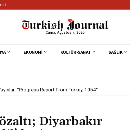
esi
Cuma, Ağustos 7, 2026
NYA
EKONOMI
KÜLTÜR-SANAT
SAĞLIK
ınlar: “Progress Report From Turkey, 1954”
 Academy Awards Reflect the World
özaltı; Diyarbakır