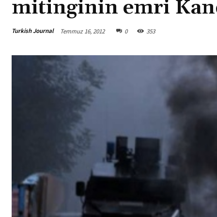
mitinginin emri Kan
Turkish Journal
Temmuz 16, 2012
0
353