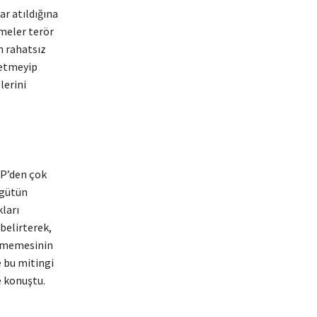
r atıldığına
şmeler terör
n rahatsız
 etmeyip
lerini
P’den çok
rgütün
ları
 belirterek,
ermemesinin
e bu mitingi
e konuştu.