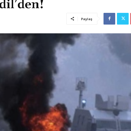
dil’den!
Paylaş