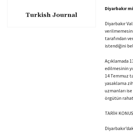
Diyarbakır mi
Turkish Journal
Diyarbakır Val
verilmemesinin
tarafından ver
istendiğini bel
Açıklamada 13 
edilmesinin y
14 Temmuz tari
yasaklama zih
uzmanları ise
örgütün rahat
TARİH KONU
Diyarbakır’dak