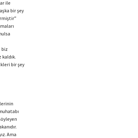
r ile
aşka bir şey
rmiştir”
tmaları
nulsa
 biz
 kaldık.
leri bir şey
lerinin
n muhatabı
söyleyen
kanıdır.
yız. Ama