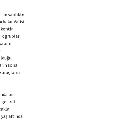
le valilikte
rbakır Valisi
 kentin
lik gruplar
 yapımı
n
olduğu,
arın sona
e araçların
ında bir
 getirdi.
çakla
8 yaş altında