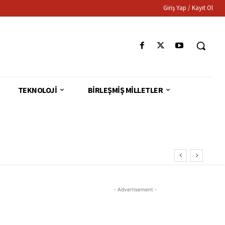
Giriş Yap / Kayıt Ol
TEKNOLOJI
BIRLEŞMIŞ MILLETLER
- Advertisement -