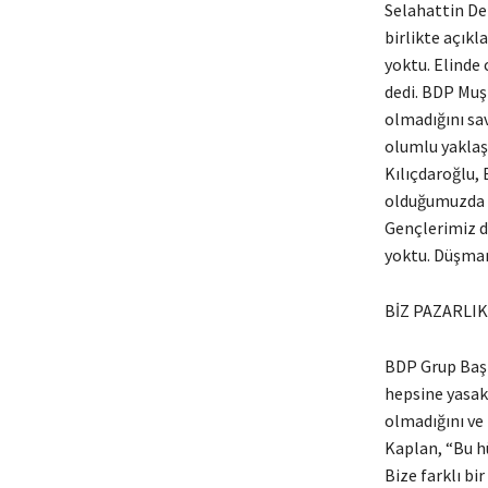
Selahattin De
birlikte açık
yoktu. Elinde 
dedi. BDP Muş 
olmadığını sav
olumlu yaklaşı
Kılıçdaroğlu, 
olduğumuzda b
Gençlerimiz d
yoktu. Düşmana
BİZ PAZARLIK
BDP Grup Başka
hepsine yasakl
olmadığını ve
Kaplan, “Bu h
Bize farklı bi