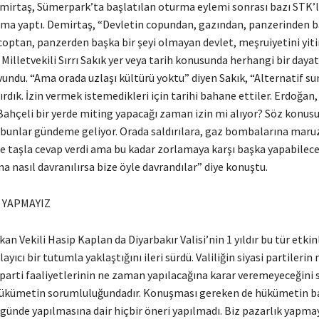
mirtaş, Sümerpark’ta başlatılan oturma eylemi sonrası bazı STK’la
lama yaptı. Demirtaş, “Devletin copundan, gazından, panzerinden b
coptan, panzerden başka bir şeyi olmayan devlet, meşruiyetini yiti
Milletvekili Sırrı Sakık yer veya tarih konusunda herhangi bir daya
undu. “Ama orada uzlaşı kültürü yoktu” diyen Sakık, “Alternatif su
rdık. İzin vermek istemedikleri için tarihi bahane ettiler. Erdoğan,
Bahçeli bir yerde miting yapacağı zaman izin mi alıyor? Söz konusu
unlar gündeme geliyor. Orada saldırılara, gaz bombalarına maruz
e taşla cevap verdi ama bu kadar zorlamaya karşı başka yapabilecek
 nasıl davranılırsa bize öyle davrandılar” diye konuştu.
 YAPMAYIZ
n Vekili Hasip Kaplan da Diyarbakır Valisi’nin 1 yıldır bu tür etkin
ayıcı bir tutumla yaklaştığını ileri sürdü. Valiliğin siyasi partileri
 parti faaliyetlerinin ne zaman yapılacağına karar veremeyeceğini 
ükümetin sorumluluğundadır. Konuşması gereken de hükümetin ba
r günde yapılmasına dair hiçbir öneri yapılmadı. Biz pazarlık yapma