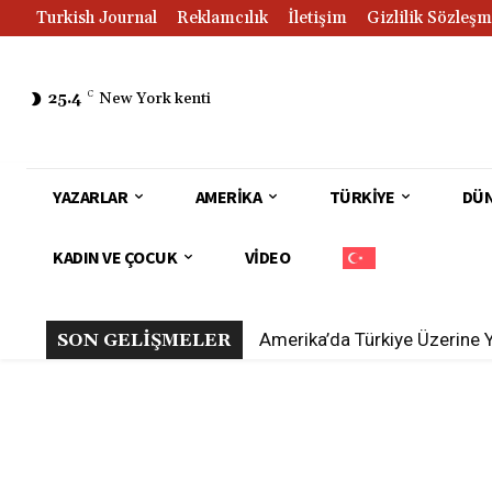
Turkish Journal
Reklamcılık
İletişim
Gizlilik Sözleşm
25.4
C
New York kenti
YAZARLAR
AMERIKA
TÜRKIYE
DÜ
KADIN VE ÇOCUK
VIDEO
Amerika’da Türkiye Üzerine 
SON GELİŞMELER