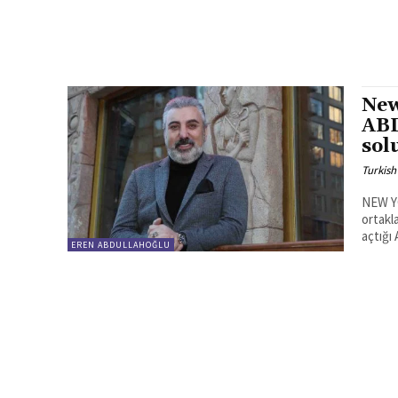
New
ABD
sol
Turkish
NEW YO
ortakl
açtığı
EREN ABDULLAHOĞLU