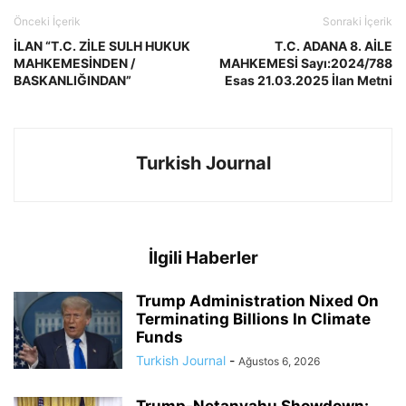
Önceki İçerik
Sonraki İçerik
İLAN “T.C. ZİLE SULH HUKUK
T.C. ADANA 8. AİLE
MAHKEMESİNDEN /
MAHKEMESİ Sayı:2024/788
BASKANLIĞINDAN”
Esas 21.03.2025 İlan Metni
Turkish Journal
İlgili Haberler
Trump Administration Nixed On
Terminating Billions In Climate
Funds
Turkish Journal
-
Ağustos 6, 2026
Trump-Netanyahu Showdown: