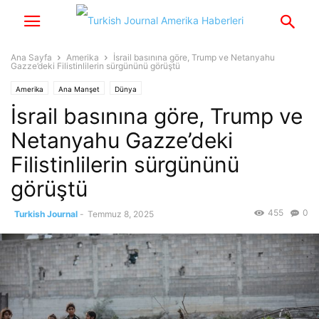
Ana Sayfa
Amerika
İsrail basınına göre, Trump ve Netanyahu
Gazze’deki Filistinlilerin sürgününü görüştü
Amerika
Ana Manşet
Dünya
İsrail basınına göre, Trump ve
Netanyahu Gazze’deki
Filistinlilerin sürgününü
görüştü
455
0
Turkish Journal
-
Temmuz 8, 2025