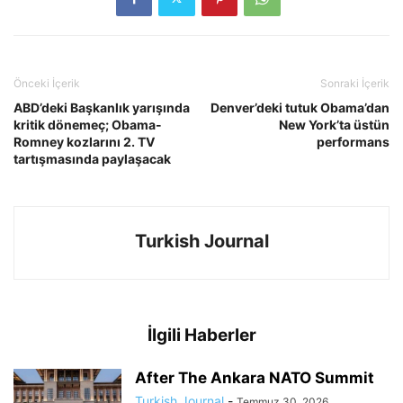
Önceki İçerik
Sonraki İçerik
ABD’deki Başkanlık yarışında
Denver’deki tutuk Obama’dan
kritik dönemeç; Obama-
New York’ta üstün
Romney kozlarını 2. TV
performans
tartışmasında paylaşacak
Turkish Journal
İlgili Haberler
After The Ankara NATO Summit
Turkish Journal
-
Temmuz 30, 2026